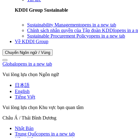
KDDI Group Sustainable
Sustainability Management
opens in a new tab
Chính sách nhân quyền của Tập đoàn KDDI
opens in a 
Sustainable Procurement Policy
opens in a new tab
Về KDDI Group
Chuyển Ngôn ngữ / Vùng
Global
opens in a new tab
Vui lòng lựa chọn Ngôn ngữ
日本語
English
Tiếng Việt
Vui lòng lựa chọn Khu vực bạn quan tâm
Châu Á / Thái Bình Dương
Nhật Bản
Trung Quốc
opens in a new tab