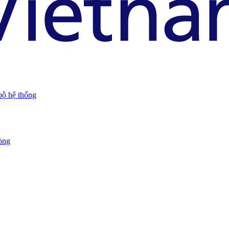
bộ hệ thống
òng