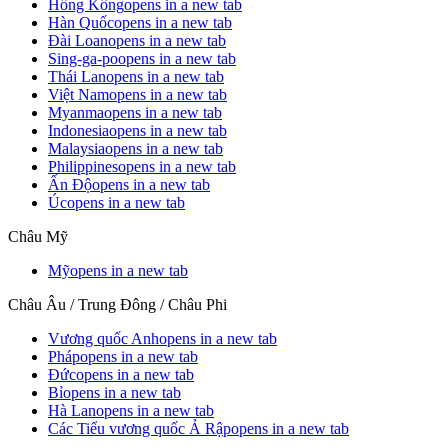
Hồng Kông
opens in a new tab
Hàn Quốc
opens in a new tab
Đài Loan
opens in a new tab
Sing-ga-po
opens in a new tab
Thái Lan
opens in a new tab
Việt Nam
opens in a new tab
Myanma
opens in a new tab
Indonesia
opens in a new tab
Malaysia
opens in a new tab
Philippines
opens in a new tab
Ấn Độ
opens in a new tab
Úc
opens in a new tab
Châu Mỹ
Mỹ
opens in a new tab
Châu Âu / Trung Đông / Châu Phi
Vương quốc Anh
opens in a new tab
Pháp
opens in a new tab
Đức
opens in a new tab
Bỉ
opens in a new tab
Hà Lan
opens in a new tab
Các Tiểu vương quốc Ả Rập
opens in a new tab