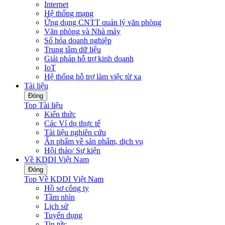
Internet
Hệ thống mạng
Ứng dụng CNTT quản lý văn phòng
Văn phòng và Nhà máy
Số hóa doanh nghiệp
Trung tâm dữ liệu
Giải pháp hỗ trợ kinh doanh
IoT
Hệ thống hỗ trợ làm việc từ xa
Tài liệu
Đóng
Top Tài liệu
Kiến thức
Các Ví dụ thực tế
Tài liệu nghiên cứu
Ấn phẩm về sản phẩm, dịch vụ
Hội thảo/ Sự kiện
Về KDDI Việt Nam
Đóng
Top Về KDDI Việt Nam
Hồ sơ công ty
Tầm nhìn
Lịch sử
Tuyển dụng
Tin tức