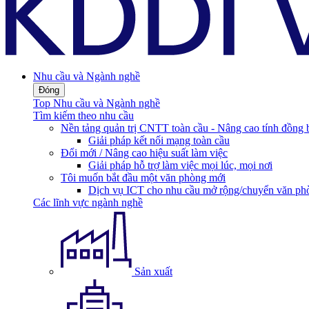
Nhu cầu và Ngành nghề
Đóng
Top Nhu cầu và Ngành nghề
Tìm kiếm theo nhu cầu
Nền tảng quản trị CNTT toàn cầu - Nâng cao tính đồng 
Giải pháp kết nối mạng toàn cầu
Đổi mới / Nâng cao hiệu suất làm việc
Giải pháp hỗ trợ làm việc mọi lúc, mọi nơi
Tôi muốn bắt đầu một văn phòng mới
Dịch vụ ICT cho nhu cầu mở rộng/chuyển văn ph
Các lĩnh vực ngành nghề
Sản xuất