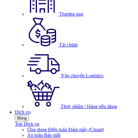
Thương mại
Tài chính
Vận chuyển Logistics
Thực phẩm / Hàng tiêu dùng
Dịch vụ
Đóng
Top Dịch vụ
Ứng dụng Điện toán Đám mây (Cloud)
An toàn Bảo mật