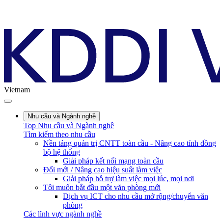
Vietnam
Nhu cầu và Ngành nghề
Top Nhu cầu và Ngành nghề
Tìm kiếm theo nhu cầu
Nền tảng quản trị CNTT toàn cầu - Nâng cao tính đồng
bộ hệ thống
Giải pháp kết nối mạng toàn cầu
Đổi mới / Nâng cao hiệu suất làm việc
Giải pháp hỗ trợ làm việc mọi lúc, mọi nơi
Tôi muốn bắt đầu một văn phòng mới
Dịch vụ ICT cho nhu cầu mở rộng/chuyển văn
phòng
Các lĩnh vực ngành nghề