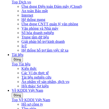
Top Dịch vụ
Ứng dụng Điện toán Đám mây (Cloud)
An toàn Bảo mật
Internet
Hệ thống mạng
Ứng dụng CNTT quản lý văn phòng
Văn phòng và Nhà máy
Số hóa doanh nghiệp
Trung tâm dữ liệu
Giải pháp hỗ trợ kinh doanh
IoT
Hệ thống hỗ trợ làm việc từ xa
Tài liệu
Đóng
Top Tài liệu
Kiến thức
Các Ví dụ thực tế
Tài liệu nghiên cứu
Ấn phẩm về sản phẩm, dịch vụ
Hội thảo/ Sự kiện
Về KDDI Việt Nam
Đóng
Top Về KDDI Việt Nam
Hồ sơ công ty
Tầm nhìn