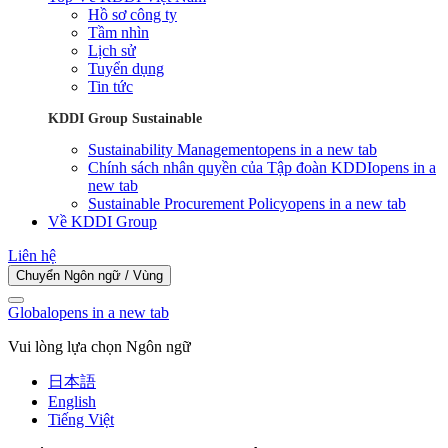
Hồ sơ công ty
Tầm nhìn
Lịch sử
Tuyển dụng
Tin tức
KDDI Group Sustainable
Sustainability Management
opens in a new tab
Chính sách nhân quyền của Tập đoàn KDDI
opens in a
new tab
Sustainable Procurement Policy
opens in a new tab
Về KDDI Group
Liên hệ
Chuyển Ngôn ngữ / Vùng
Global
opens in a new tab
Vui lòng lựa chọn Ngôn ngữ
日本語
English
Tiếng Việt