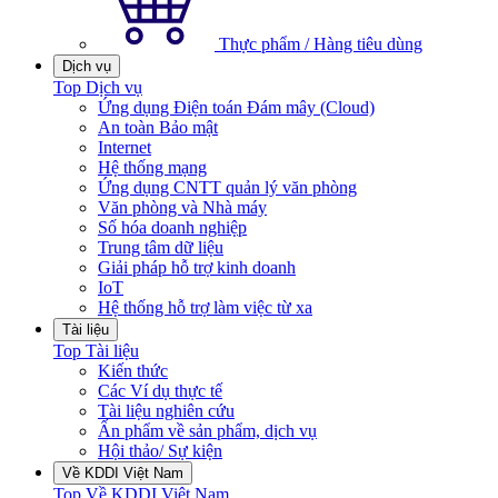
Thực phẩm / Hàng tiêu dùng
Dịch vụ
Top Dịch vụ
Ứng dụng Điện toán Đám mây (Cloud)
An toàn Bảo mật
Internet
Hệ thống mạng
Ứng dụng CNTT quản lý văn phòng
Văn phòng và Nhà máy
Số hóa doanh nghiệp
Trung tâm dữ liệu
Giải pháp hỗ trợ kinh doanh
IoT
Hệ thống hỗ trợ làm việc từ xa
Tài liệu
Top Tài liệu
Kiến thức
Các Ví dụ thực tế
Tài liệu nghiên cứu
Ấn phẩm về sản phẩm, dịch vụ
Hội thảo/ Sự kiện
Về KDDI Việt Nam
Top Về KDDI Việt Nam