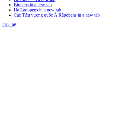
Bỉ
opens in a new tab
Hà Lan
opens in a new tab
Các Tiểu vương quốc Ả Rập
opens in a new tab
Liên hệ