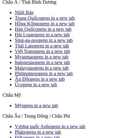
Châu Á / Thái Bình Dương
Nhật Bản
Trung Quốc
opens in a new tab
Hồng Kông
opens in a new tab
Hàn Quốc
opens in a new tab
Đài Loan
opens in a new tab
Sing-ga-po
opens in a new tab
Thái Lan
opens in a new tab
Việt Nam
opens in a new tab
Myanma
opens in a new tab
Indonesia
opens in a new tab
Malaysia
opens in a new tab
Philippines
opens in a new tab
Ấn Độ
opens in a new tab
Úc
opens in a new tab
Châu Mỹ
Mỹ
opens in a new tab
Châu Âu / Trung Đông / Châu Phi
Vương quốc Anh
opens in a new tab
Pháp
opens in a new tab
Đức
opens in a new tab