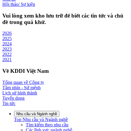
Hội thảo/ Sự kiện
Vui lòng xem kho lưu trữ để biết các tin tức và chủ
đề trong quá khứ.
2026
2025
2024
2023
2022
2021
Về KDDI Việt Nam
Tổng quan về Công ty
Tầm nhìn - Sứ mệnh
Lịch sử hình thành
Tuyển dụng
Tin tức
Nhu cầu và Ngành nghề
Top
Nhu cầu và Ngành nghề
Tìm kiếm theo nhu cầu
Các lĩnh vực ngành nghề