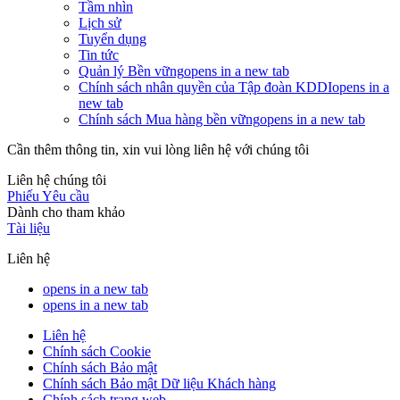
Tầm nhìn
Lịch sử
Tuyển dụng
Tin tức
Quản lý Bền vững
opens in a new tab
Chính sách nhân quyền của Tập đoàn KDDI
opens in a
new tab
Chính sách Mua hàng bền vững
opens in a new tab
Cần thêm thông tin, xin vui lòng liên hệ với chúng tôi
Liên hệ chúng tôi
Phiếu Yêu cầu
Dành cho tham khảo
Tài liệu
Liên hệ
opens in a new tab
opens in a new tab
Liên hệ
Chính sách Cookie
Chính sách Bảo mật
Chính sách Bảo mật Dữ liệu Khách hàng
Chính sách trang web