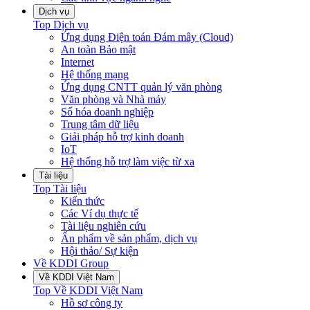
Dịch vụ
Top
Dịch vụ
Ứng dụng Điện toán Đám mây (Cloud)
An toàn Bảo mật
Internet
Hệ thống mạng
Ứng dụng CNTT quản lý văn phòng
Văn phòng và Nhà máy
Số hóa doanh nghiệp
Trung tâm dữ liệu
Giải pháp hỗ trợ kinh doanh
IoT
Hệ thống hỗ trợ làm việc từ xa
Tài liệu
Top
Tài liệu
Kiến thức
Các Ví dụ thực tế
Tài liệu nghiên cứu
Ấn phẩm về sản phẩm, dịch vụ
Hội thảo/ Sự kiện
Về KDDI Group
Về KDDI Việt Nam
Top
Về KDDI Việt Nam
Hồ sơ công ty