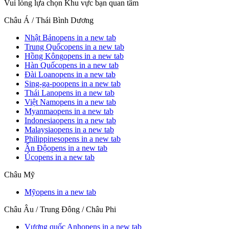
Vui lòng lựa chọn Khu vực bạn quan tâm
Châu Á / Thái Bình Dương
Nhật Bản
opens in a new tab
Trung Quốc
opens in a new tab
Hồng Kông
opens in a new tab
Hàn Quốc
opens in a new tab
Đài Loan
opens in a new tab
Sing-ga-po
opens in a new tab
Thái Lan
opens in a new tab
Việt Nam
opens in a new tab
Myanma
opens in a new tab
Indonesia
opens in a new tab
Malaysia
opens in a new tab
Philippines
opens in a new tab
Ấn Độ
opens in a new tab
Úc
opens in a new tab
Châu Mỹ
Mỹ
opens in a new tab
Châu Âu / Trung Đông / Châu Phi
Vương quốc Anh
opens in a new tab