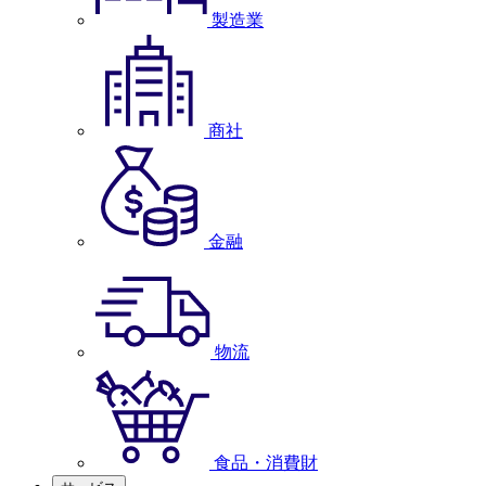
製造業
商社
金融
物流
食品・消費財