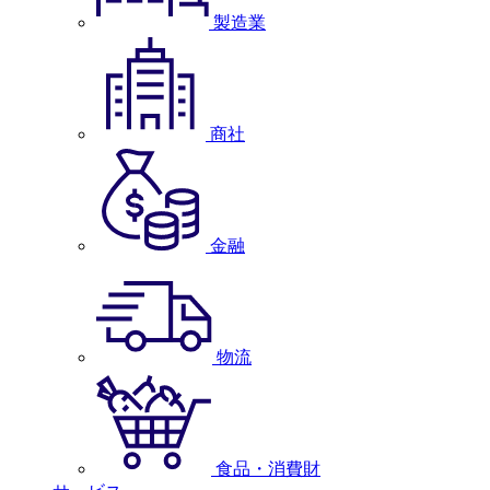
製造業
商社
金融
物流
食品・消費財