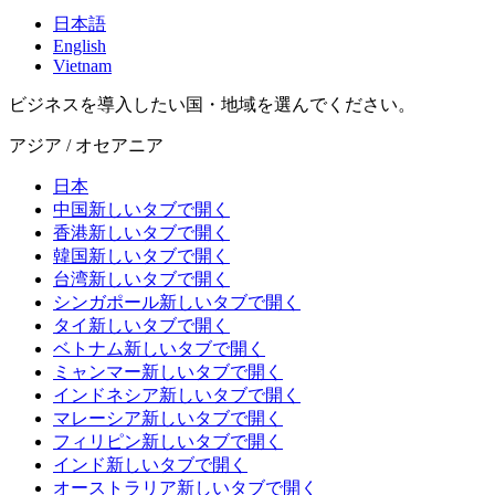
日本語
English
Vietnam
ビジネスを導入したい国・地域を選んでください。
アジア / オセアニア
日本
中国
新しいタブで開く
香港
新しいタブで開く
韓国
新しいタブで開く
台湾
新しいタブで開く
シンガポール
新しいタブで開く
タイ
新しいタブで開く
ベトナム
新しいタブで開く
ミャンマー
新しいタブで開く
インドネシア
新しいタブで開く
マレーシア
新しいタブで開く
フィリピン
新しいタブで開く
インド
新しいタブで開く
オーストラリア
新しいタブで開く