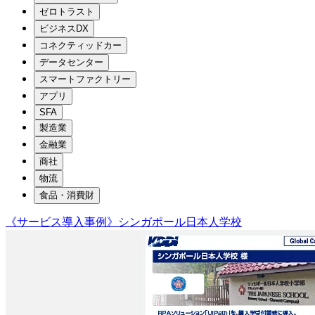
ゼロトラスト
ビジネスDX
コネクティッドカー
データセンター
スマートファクトリー
アプリ
SFA
製造業
金融業
商社
物流
食品・消費財
《サービス導入事例》シンガポール日本人学校