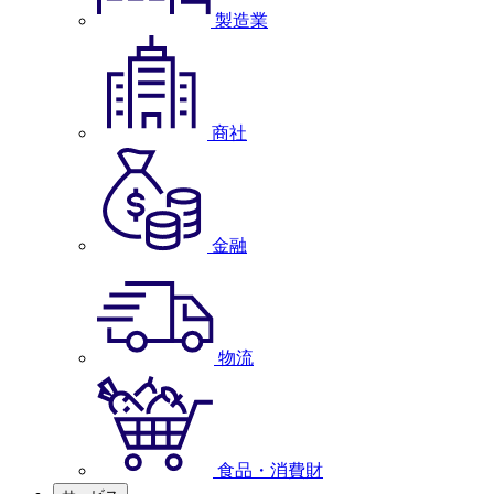
製造業
商社
金融
物流
食品・消費財