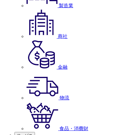
製造業
商社
金融
物流
食品・消費財