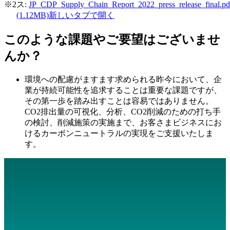
※2
ス:
JP_CDP_Supply_Chain_Report_2022_press_release_final.pd
(1.12MB)
新しいタブで開く
このような課題やご要望はございませ
んか？
環境への配慮がますます求められる昨今において、企
業が持続可能性を追求することは重要な課題ですが、
その第一歩を踏み出すことは容易ではありません。
CO2排出量の可視化、分析、CO2削減のための打ち手
の検討、削減施策の実施まで、お客さまビジネスにお
けるカーボンニュートラルの実現をご支援いたしま
す。