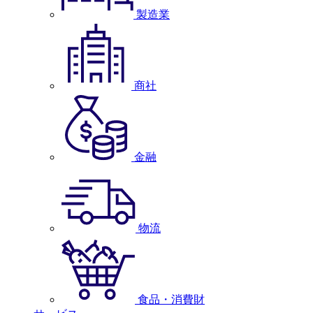
製造業
商社
金融
物流
食品・消費財