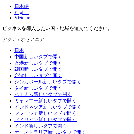
日本語
English
Vietnam
ビジネスを導入したい国・地域を選んでください。
アジア / オセアニア
日本
中国
新しいタブで開く
香港
新しいタブで開く
韓国
新しいタブで開く
台湾
新しいタブで開く
シンガポール
新しいタブで開く
タイ
新しいタブで開く
ベトナム
新しいタブで開く
ミャンマー
新しいタブで開く
インドネシア
新しいタブで開く
マレーシア
新しいタブで開く
フィリピン
新しいタブで開く
インド
新しいタブで開く
オーストラリア
新しいタブで開く