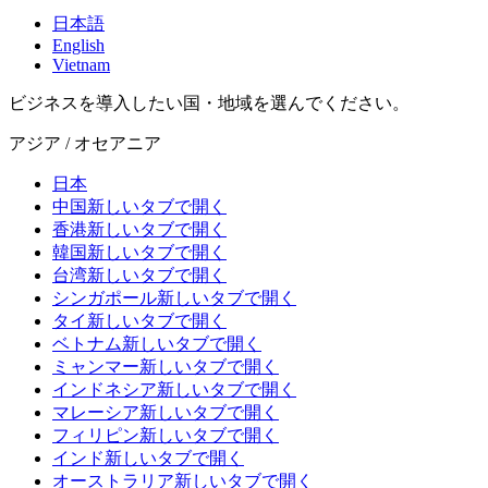
日本語
English
Vietnam
ビジネスを導入したい国・地域を選んでください。
アジア / オセアニア
日本
中国
新しいタブで開く
香港
新しいタブで開く
韓国
新しいタブで開く
台湾
新しいタブで開く
シンガポール
新しいタブで開く
タイ
新しいタブで開く
ベトナム
新しいタブで開く
ミャンマー
新しいタブで開く
インドネシア
新しいタブで開く
マレーシア
新しいタブで開く
フィリピン
新しいタブで開く
インド
新しいタブで開く
オーストラリア
新しいタブで開く