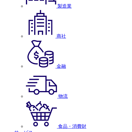
製造業
商社
金融
物流
食品・消費財