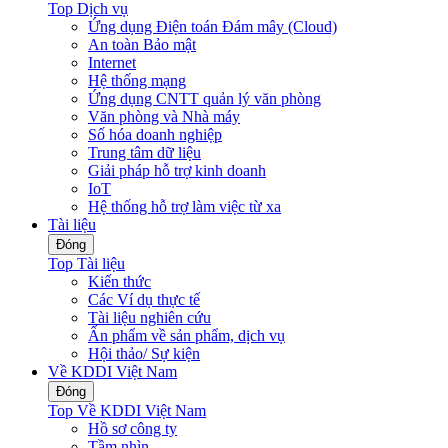
Top Dịch vụ
Ứng dụng Điện toán Đám mây (Cloud)
An toàn Bảo mật
Internet
Hệ thống mạng
Ứng dụng CNTT quản lý văn phòng
Văn phòng và Nhà máy
Số hóa doanh nghiệp
Trung tâm dữ liệu
Giải pháp hỗ trợ kinh doanh
IoT
Hệ thống hỗ trợ làm việc từ xa
Tài liệu
Đóng
Top Tài liệu
Kiến thức
Các Ví dụ thực tế
Tài liệu nghiên cứu
Ấn phẩm về sản phẩm, dịch vụ
Hội thảo/ Sự kiện
Về KDDI Việt Nam
Đóng
Top Về KDDI Việt Nam
Hồ sơ công ty
Tầm nhìn