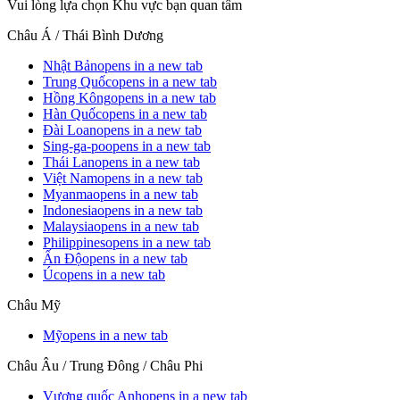
Vui lòng lựa chọn Khu vực bạn quan tâm
Châu Á / Thái Bình Dương
Nhật Bản
opens in a new tab
Trung Quốc
opens in a new tab
Hồng Kông
opens in a new tab
Hàn Quốc
opens in a new tab
Đài Loan
opens in a new tab
Sing-ga-po
opens in a new tab
Thái Lan
opens in a new tab
Việt Nam
opens in a new tab
Myanma
opens in a new tab
Indonesia
opens in a new tab
Malaysia
opens in a new tab
Philippines
opens in a new tab
Ấn Độ
opens in a new tab
Úc
opens in a new tab
Châu Mỹ
Mỹ
opens in a new tab
Châu Âu / Trung Đông / Châu Phi
Vương quốc Anh
opens in a new tab