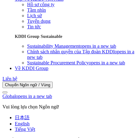
Hồ sơ công ty
Tầm nhìn
Lịch sử
Tuyển dụng
Tin tức
KDDI Group Sustainable
Sustainability Management
opens in a new tab
Chính sách nhân quyền của Tập đoàn KDDI
opens in a
new tab
Sustainable Procurement Policy
opens in a new tab
Về KDDI Group
Liên hệ
Chuyển Ngôn ngữ / Vùng
Global
opens in a new tab
Vui lòng lựa chọn Ngôn ngữ
日本語
English
Tiếng Việt