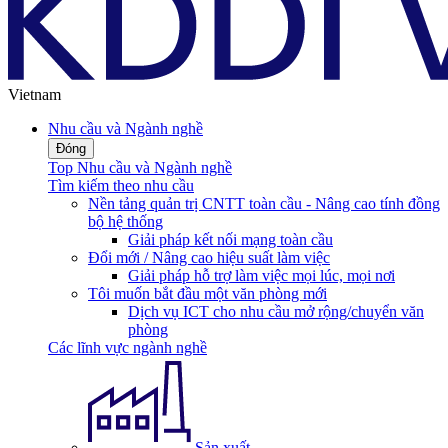
Vietnam
Nhu cầu và Ngành nghề
Đóng
Top Nhu cầu và Ngành nghề
Tìm kiếm theo nhu cầu
Nền tảng quản trị CNTT toàn cầu - Nâng cao tính đồng
bộ hệ thống
Giải pháp kết nối mạng toàn cầu
Đổi mới / Nâng cao hiệu suất làm việc
Giải pháp hỗ trợ làm việc mọi lúc, mọi nơi
Tôi muốn bắt đầu một văn phòng mới
Dịch vụ ICT cho nhu cầu mở rộng/chuyển văn
phòng
Các lĩnh vực ngành nghề
Sản xuất