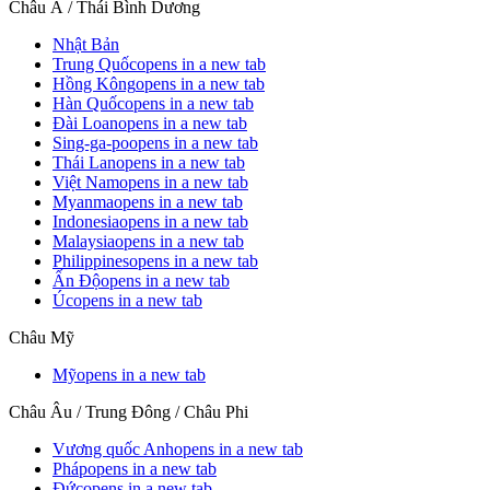
Châu Á / Thái Bình Dương
Nhật Bản
Trung Quốc
opens in a new tab
Hồng Kông
opens in a new tab
Hàn Quốc
opens in a new tab
Đài Loan
opens in a new tab
Sing-ga-po
opens in a new tab
Thái Lan
opens in a new tab
Việt Nam
opens in a new tab
Myanma
opens in a new tab
Indonesia
opens in a new tab
Malaysia
opens in a new tab
Philippines
opens in a new tab
Ấn Độ
opens in a new tab
Úc
opens in a new tab
Châu Mỹ
Mỹ
opens in a new tab
Châu Âu / Trung Đông / Châu Phi
Vương quốc Anh
opens in a new tab
Pháp
opens in a new tab
Đức
opens in a new tab