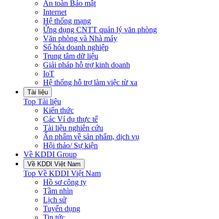
An toàn Bảo mật
Internet
Hệ thống mạng
Ứng dụng CNTT quản lý văn phòng
Văn phòng và Nhà máy
Số hóa doanh nghiệp
Trung tâm dữ liệu
Giải pháp hỗ trợ kinh doanh
IoT
Hệ thống hỗ trợ làm việc từ xa
Tài liệu
Top
Tài liệu
Kiến thức
Các Ví dụ thực tế
Tài liệu nghiên cứu
Ấn phẩm về sản phẩm, dịch vụ
Hội thảo/ Sự kiện
Về KDDI Group
Về KDDI Việt Nam
Top
Về KDDI Việt Nam
Hồ sơ công ty
Tầm nhìn
Lịch sử
Tuyển dụng
Tin tức