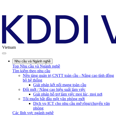
Vietnam
Nhu cầu và Ngành nghề
Top Nhu cầu và Ngành nghề
Tìm kiếm theo nhu cầu
Nền tảng quản trị CNTT toàn cầu - Nâng cao tính đồng
bộ hệ thống
Giải pháp kết nối mạng toàn cầu
Đổi mới / Nâng cao hiệu suất làm việc
Giải pháp hỗ trợ làm việc mọi lúc, mọi nơi
Tôi muốn bắt đầu một văn phòng mới
Dịch vụ ICT cho nhu cầu mở rộng/chuyển văn
phòng
Các lĩnh vực ngành nghề