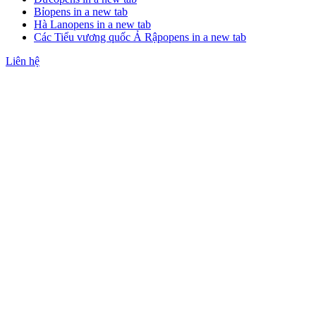
Bỉ
opens in a new tab
Hà Lan
opens in a new tab
Các Tiểu vương quốc Ả Rập
opens in a new tab
Liên hệ