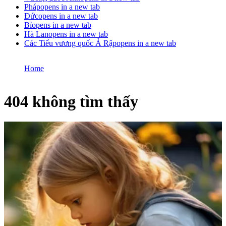
Pháp
opens in a new tab
Đức
opens in a new tab
Bỉ
opens in a new tab
Hà Lan
opens in a new tab
Các Tiểu vương quốc Ả Rập
opens in a new tab
Home
404 không tìm thấy