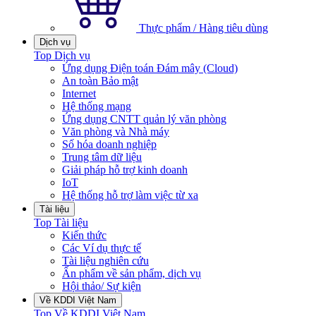
Thực phẩm / Hàng tiêu dùng
Dịch vụ
Top Dịch vụ
Ứng dụng Điện toán Đám mây (Cloud)
An toàn Bảo mật
Internet
Hệ thống mạng
Ứng dụng CNTT quản lý văn phòng
Văn phòng và Nhà máy
Số hóa doanh nghiệp
Trung tâm dữ liệu
Giải pháp hỗ trợ kinh doanh
IoT
Hệ thống hỗ trợ làm việc từ xa
Tài liệu
Top Tài liệu
Kiến thức
Các Ví dụ thực tế
Tài liệu nghiên cứu
Ấn phẩm về sản phẩm, dịch vụ
Hội thảo/ Sự kiện
Về KDDI Việt Nam
Top Về KDDI Việt Nam