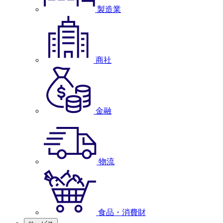
製造業
商社
金融
物流
食品・消費財