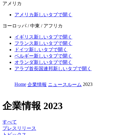
アメリカ
アメリカ
新しいタブで開く
ヨーロッパ / 中東 / アフリカ
イギリス
新しいタブで開く
フランス
新しいタブで開く
ドイツ
新しいタブで開く
ベルギー
新しいタブで開く
オランダ
新しいタブで開く
アラブ首長国連邦
新しいタブで開く
Home
2023
企業情報
ニュースルーム
企業情報
2023
すべて
プレスリリース
トピックス