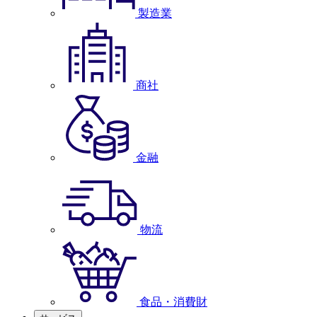
製造業
商社
金融
物流
食品・消費財