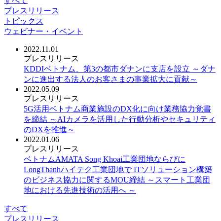
すべて
プレスリリース
トピックス
ウェビナー・イベント
2022.11.01
プレスリリース
KDDIベトナム、第3の都市ダナンに支店を設立 ～ダナ
ンに進出する法人のお客さまの事業拡大に貢献～
2022.05.09
プレスリリース
5G活用ベトナム商業施設のDX化に向け業務協力覚書
を締結 ～AIカメラを活用した行動分析やセキュリティ
のDXを推進～
2022.01.06
プレスリリース
ベトナムAMATA Song Khoai工業団地ならびに
LongThanhハイテク工業団地で ITソリューション構築
のビジネス協力に関するMOU締結 ～スマート工業団
地における先進技術の活用へ ～
すべて
プレスリリース