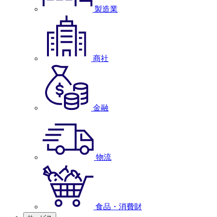
製造業
商社
金融
物流
食品・消費財