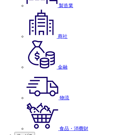
製造業
商社
金融
物流
食品・消費財