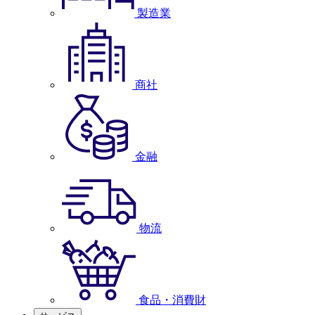
製造業
商社
金融
物流
食品・消費財