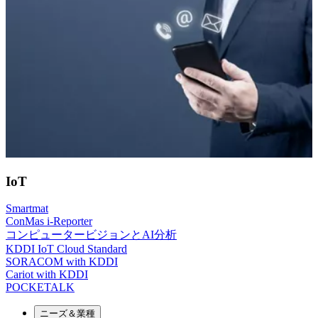
IoT
Smartmat
ConMas i-Reporter
コンピュータービジョンとAI分析
KDDI IoT Cloud Standard
SORACOM with KDDI
Cariot with KDDI
POCKETALK
ニーズ＆業種